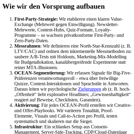
Wie wir den Vorsprung aufbauen
First-Party-Strategie:
Wir etablieren einen klaren Value-
Exchange (Mehrwert gegen Einwilligung). Newsletter-
Mehrwerte, Content-Hubs, Quiz-Formate, Loyalty-
Programme – so wachsen privatkonforme First-Party- und
Zero-Party-Daten.
Messrahmen
: Wir definieren eine North-Star-Kennzahl (z. B.
LTV/CAC) und ordnen dem inkrementelle Messmethoden zu:
saubere A/B-Tests mit Holdouts, Marketing-Mix-Modelling
für Budgetallokation, kanalübergreifende Experimente statt
reiner MTA-Illusionen.
OCEAN-Segmentierung:
Wir erfassen Signale für Big-Five-
Präferenzen verantwortungsvoll – etwa über freiwillige
Quizze, Content-Interaktionen und Sprachstile in Antworten.
Daraus leiten wir psychologische
Zielgruppen
ab (z. B. hoch-
„Offenheit“ liebt explorative Headlines; „Gewissenhaftigkeit“
reagiert auf Beweise, Checklisten, Garantien).
Aktivierung
: Für jedes OCEAN-Profil erstellen wir Creative-
und Offer-Playbooks. Wir variieren Tonalität, Proof-
Elemente, Visuals und Call-to-Action pro Profil, testen
systematisch und skalieren nur die Sieger.
Infrastruktur
: Ein schlankes Setup aus Consent-
Management, Server-Side-Tracking, CDP/Cloud-Datenlage