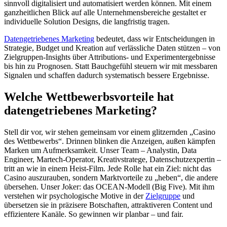
sinnvoll digitalisiert und automatisiert werden können. Mit einem
ganzheitlichen Blick auf alle Unternehmensbereiche gestaltet er
individuelle Solution Designs, die langfristig tragen.
Datengetriebenes Marketing
bedeutet, dass wir Entscheidungen in
Strategie, Budget und Kreation auf verlässliche Daten stützen – von
Zielgruppen-Insights über Attributions- und Experimentergebnisse
bis hin zu Prognosen. Statt Bauchgefühl steuern wir mit messbaren
Signalen und schaffen dadurch systematisch bessere Ergebnisse.
Welche Wettbewerbsvorteile hat
datengetriebenes Marketing?
Stell dir vor, wir stehen gemeinsam vor einem glitzernden „Casino
des Wettbewerbs“. Drinnen blinken die Anzeigen, außen kämpfen
Marken um Aufmerksamkeit. Unser Team – Analystin, Data
Engineer, Martech-Operator, Kreativstratege, Datenschutzexpertin –
tritt an wie in einem Heist-Film. Jede Rolle hat ein Ziel: nicht das
Casino auszurauben, sondern Marktvorteile zu „heben“, die andere
übersehen. Unser Joker: das OCEAN-Modell (Big Five). Mit ihm
verstehen wir psychologische Motive in der
Zielgruppe
und
übersetzen sie in präzisere Botschaften, attraktiveren Content und
effizientere Kanäle. So gewinnen wir planbar – und fair.