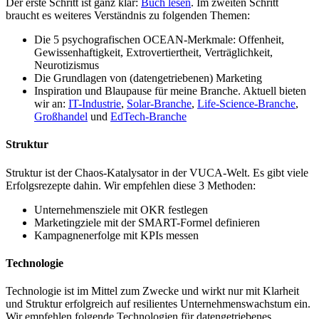
Der erste Schritt ist ganz klar:
Buch lesen
. Im zweiten Schritt
braucht es weiteres Verständnis zu folgenden Themen:
Die 5 psychografischen OCEAN-Merkmale: Offenheit,
Gewissenhaftigkeit, Extrovertiertheit, Verträglichkeit,
Neurotizismus
Die Grundlagen von (datengetriebenen) Marketing
Inspiration und Blaupause für meine Branche. Aktuell bieten
wir an:
IT-Industrie
,
Solar-Branche
,
Life-Science-Branche
,
Großhandel
und
EdTech-Branche
Struktur
Struktur ist der Chaos-Katalysator in der VUCA-Welt. Es gibt viele
Erfolgsrezepte dahin. Wir empfehlen diese 3 Methoden:
Unternehmensziele mit OKR festlegen
Marketingziele mit der SMART-Formel definieren
Kampagnenerfolge mit KPIs messen
Technologie
Technologie ist im Mittel zum Zwecke und wirkt nur mit Klarheit
und Struktur erfolgreich auf resilientes Unternehmenswachstum ein.
Wir empfehlen folgende Technologien für datengetriebenes